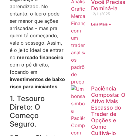
Você Precisa
aprendizado. No
Dominá-la
entanto, o lucro pode
12/11/2025
ser menor que ações
Leia Mais »
arriscadas – mas pra
quem tá começando,
vale o sossego. Assim,
é o jeito ideal de entrar
no
mercado financeiro
com o pé direito,
focando em
investimentos de baixo
risco para iniciantes
.
Paciência
Composta: O
1. Tesouro
Ativo Mais
Direto: O
Escasso do
Trader de
Começo
Opções e
Seguro.
Como
Cultivá-lo