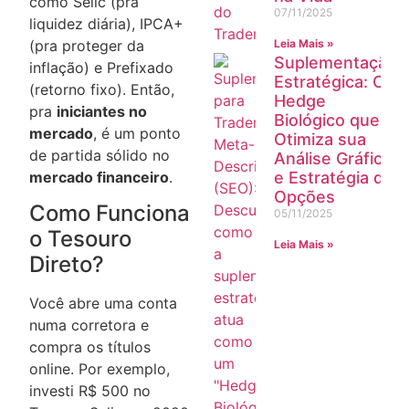
como Selic (pra
07/11/2025
liquidez diária), IPCA+
(pra proteger da
Leia Mais »
Suplementação
inflação) e Prefixado
Estratégica: O
(retorno fixo). Então,
Hedge
pra
iniciantes no
Biológico que
mercado
, é um ponto
Otimiza sua
de partida sólido no
Análise Gráfica
mercado financeiro
.
e Estratégia de
Opções
Como Funciona
05/11/2025
o Tesouro
Leia Mais »
Direto?
Você abre uma conta
numa corretora e
compra os títulos
online. Por exemplo,
investi R$ 500 no