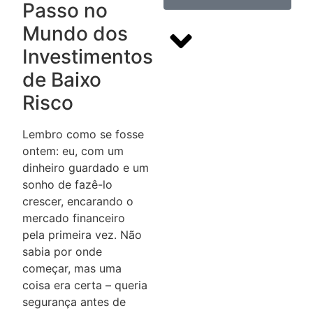
Passo no
Mundo dos
Investimentos
de Baixo
Risco
Aprenda
Lembro como se fosse
a dominar
ontem: eu, com um
a Análise
dinheiro guardado e um
Gráfica,
sonho de fazê-lo
saíba o
crescer, encarando o
momento
mercado financeiro
pela primeira vez. Não
certo de
sabia por onde
comprar e
começar, mas uma
vender
coisa era certa – queria
segurança antes de
Saiba mais