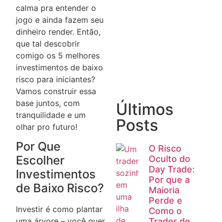
de
calma pra entender o
Opções
jogo e ainda fazem seu
pode lhe
dinheiro render. Então,
oferecer
que tal descobrir
comigo os 5 melhores
Saiba mais
investimentos de baixo
risco para iniciantes?
Vamos construir essa
base juntos, com
Últimos
tranquilidade e um
Posts
olhar pro futuro!
Por Que
O Risco
Escolher
Oculto do
Day Trade:
Investimentos
Por que a
de Baixo Risco?
Maioria
Perde e
Investir é como plantar
Como o
Trader de
uma árvore – você quer