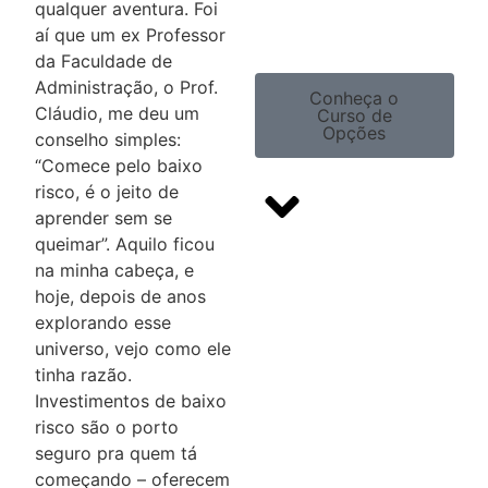
qualquer aventura. Foi
aí que um ex Professor
da Faculdade de
Administração, o Prof.
Conheça o
Cláudio, me deu um
Curso de
Opções
conselho simples:
“Comece pelo baixo
risco, é o jeito de
aprender sem se
queimar”. Aquilo ficou
na minha cabeça, e
hoje, depois de anos
Domine
explorando esse
as
universo, vejo como ele
principais
tinha razão.
estratégias
Investimentos de baixo
risco são o porto
que o
seguro pra quem tá
mercado
começando – oferecem