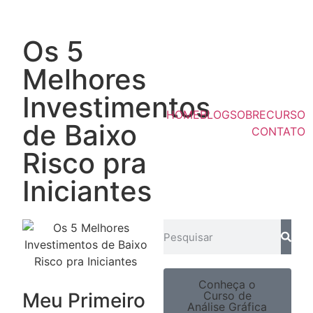
Os 5
Melhores
Investimentos
HOME
BLOG
SOBRE
CURSO
de Baixo
CONTATO
Risco pra
Iniciantes
Conheça o
Meu Primeiro
Curso de
Análise Gráfica