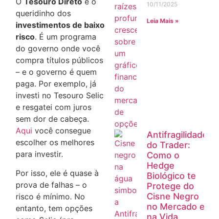
O
Tesouro Direto
é o
10/11/2025
queridinho dos
Leia Mais »
investimentos de baixo
risco
. É um programa
do governo onde você
compra títulos públicos
– e o governo é quem
paga. Por exemplo, já
investi no Tesouro Selic
e resgatei com juros
sem dor de cabeça.
Aqui
você consegue
Antifragilidade
escolher os melhores
do Trader:
para investir.
Como o
Hedge
Por isso, ele é quase à
Biológico te
prova de falhas – o
Protege do
Cisne Negro
risco é mínimo. No
no Mercado e
entanto, tem opções
na Vida